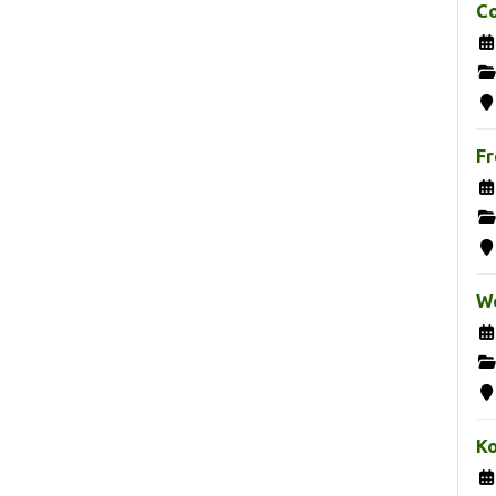
Co
Fr
We
K