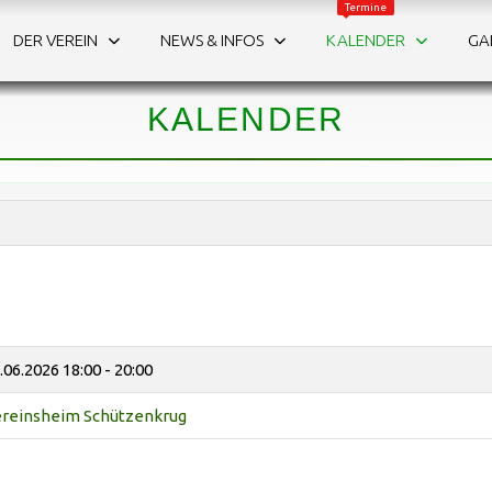
Termine
Schützenfest
Countdow
DER VEREIN
NEWS & INFOS
KALENDER
GA
WAS IST LOS?
:
:
:
8
1
1
3
4
9
Die Termine auf einen Blick.
KALENDER
ge
Stunden
Minuten
Sek
.06.2026
18:00 - 20:00
reinsheim Schützenkrug