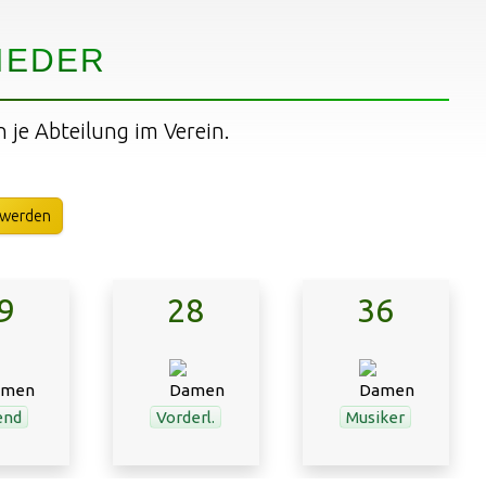
IEDER
n je Abteilung im Verein.
 werden
9
28
36
end
Vorderl.
Musiker