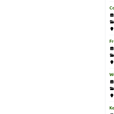
Co
Fr
We
K