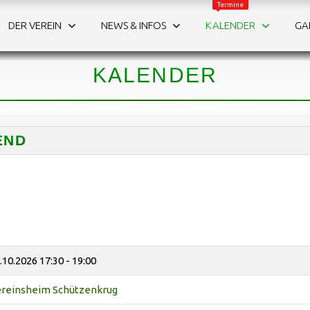
Termine
DER VEREIN
NEWS & INFOS
KALENDER
GA
WAS IST LOS?
Die Termine auf einen Blick.
KALENDER
END
.10.2026
17:30 - 19:00
reinsheim Schützenkrug