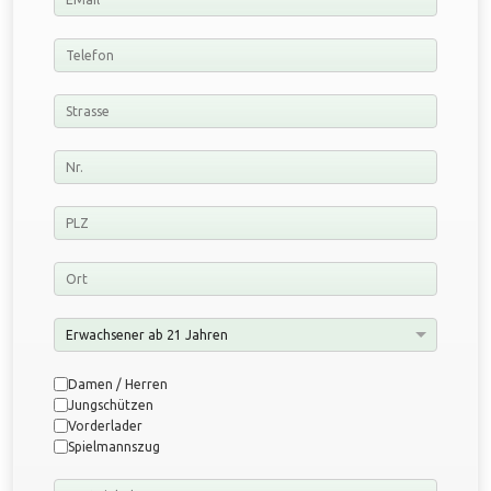
Sparte
*
Damen / Herren
Jungschützen
Vorderlader
Spielmannszug