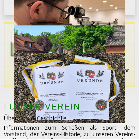
Freundschaftsschießen
Alle Vereinsmitglieder sind am
22.August 11Uhr
herzlich zum
Freundschaftsschießen 2026
Kleinburgwedel - Wolmirstedt
eingeladen. Disziplinen: Luftgewehr-
Auflage & Luftpistole. Details findet ihr
im
Kalender
...
UNSER VEREIN
Überblick & Geschichte
Informationen zum Schießen als Sport, dem
Vorstand, der Vereins-Historie, zu unseren Vereins-