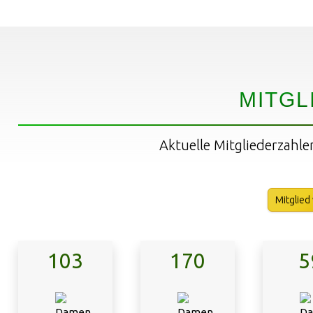
MITGL
Aktuelle Mitgliederzahle
Mitglied
103
170
5