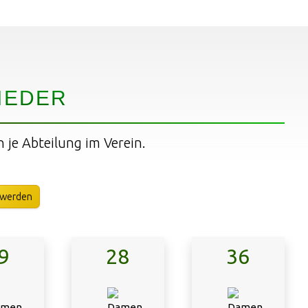
IEDER
n je Abteilung im Verein.
 werden
9
28
36