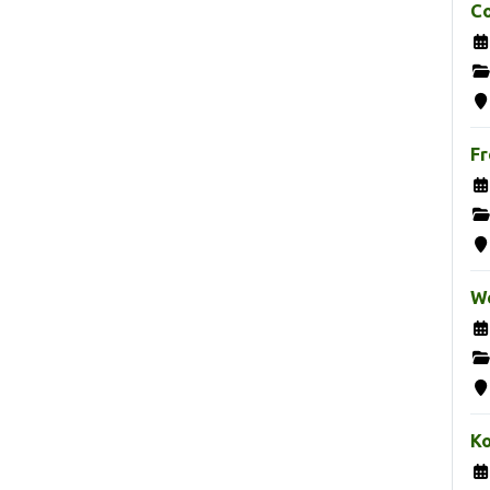
Co
Fr
We
K