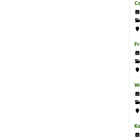
Co
Fr
We
K