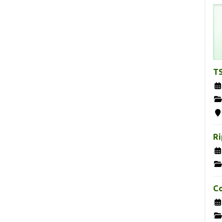
TS
Ri
Co