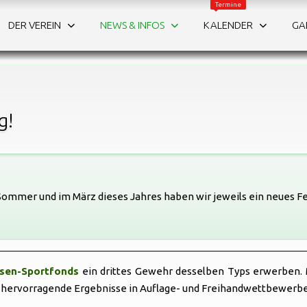
Termine
NEWS
DER VEREIN
NEWS & INFOS
KALENDER
GA
Infos & Downloads
DOWNLOADS
g!
 Sommer und im März dieses Jahres haben wir jeweils ein neues 
sen-Sportfonds
ein drittes Gewehr desselben Typs erwerben. 
 hervorragende Ergebnisse in Auflage- und Freihandwettbewerbe