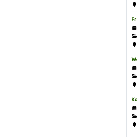
Fr
We
K