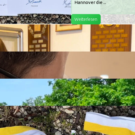
Hannover die ...
Weiterlesen
gust 11Uhr
herzlich zum Freundschaftsschießen 2026 Kl
pistole. Details findet ihr im
Kalender
...